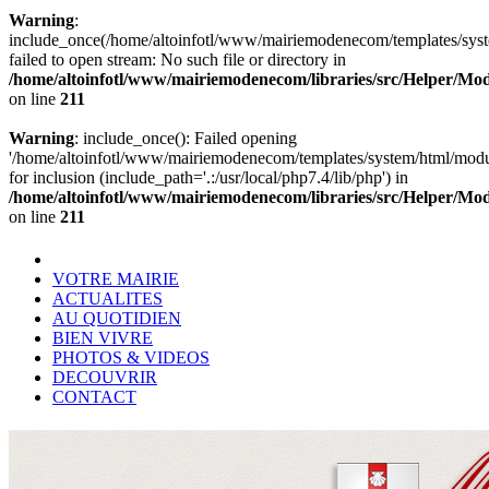
Warning
:
include_once(/home/altoinfotl/www/mairiemodenecom/templates/syst
failed to open stream: No such file or directory in
/home/altoinfotl/www/mairiemodenecom/libraries/src/Helper/Mo
on line
211
Warning
: include_once(): Failed opening
'/home/altoinfotl/www/mairiemodenecom/templates/system/html/modu
for inclusion (include_path='.:/usr/local/php7.4/lib/php') in
/home/altoinfotl/www/mairiemodenecom/libraries/src/Helper/Mo
on line
211
VOTRE MAIRIE
ACTUALITES
AU QUOTIDIEN
BIEN VIVRE
PHOTOS & VIDEOS
DECOUVRIR
CONTACT