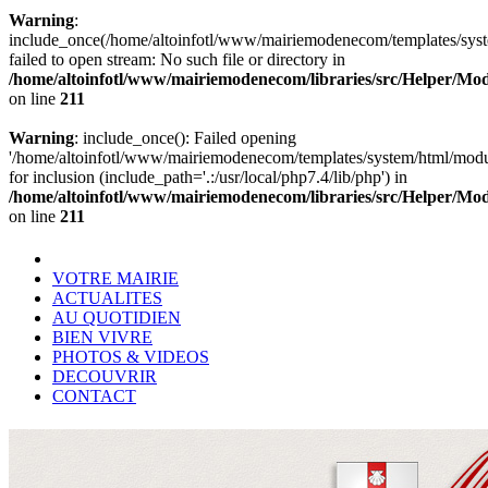
Warning
:
include_once(/home/altoinfotl/www/mairiemodenecom/templates/syst
failed to open stream: No such file or directory in
/home/altoinfotl/www/mairiemodenecom/libraries/src/Helper/Mo
on line
211
Warning
: include_once(): Failed opening
'/home/altoinfotl/www/mairiemodenecom/templates/system/html/modu
for inclusion (include_path='.:/usr/local/php7.4/lib/php') in
/home/altoinfotl/www/mairiemodenecom/libraries/src/Helper/Mo
on line
211
VOTRE MAIRIE
ACTUALITES
AU QUOTIDIEN
BIEN VIVRE
PHOTOS & VIDEOS
DECOUVRIR
CONTACT