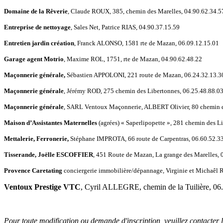
Domaine de la Rêverie
, Claude ROUX, 385, chemin des Marelles, 04.90.62.34.5
Entreprise de nettoyage
, Sales Net, Patrice RIAS, 04.90.37.15.59
Entretien jardin création
, Franck ALONSO, 1581 rte de Mazan, 06.09.12.15.01
Garage agent Motrio
, Maxime ROL, 1751, rte de Mazan, 04.90.62.48.22
Maçonnerie générale,
Sébastien APPOLONI, 221 route de Mazan, 06.24.32.13.3
Maçonnerie générale
, Jérémy ROD, 275 chemin des Libertonnes, 06.25.48.88.0
Maçonnerie générale
, SARL Ventoux Maçonnerie, ALBERT Olivier, 80 chemin 
Maison d’Assistantes Maternelles
(agrées) « Saperlipopette », 281 chemin des L
Mettalerie, Ferronerie,
Stéphane IMPROTA, 66 route de Carpentras, 06.60.52.3
Tisserande, Joëlle ESCOFFIER
, 451 Route de Mazan, La grange des Marelles,
Provence Caretating
conciergerie immobilière/dépannage, Virginie et Michaê
Ventoux Prestige VTC
, Cyril ALLEGRE, chemin de la Tuilière, 06
Pour toute modification ou demande d'inscription, veuillez contacter 