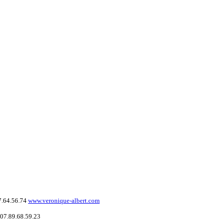
7.64.56.74
www.veronique-albert.com
 07.89.68.59.23