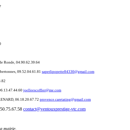
7
0
3
de Ronde, 04.90.62.39.64
ibertonnes, 09.52.04.61.81
saperlipopette84330@gmail.com
3.82
 06.13.47.44.60
joelleescoffier@me.com
l RENARD, 06.18.20.67.72
provence.caretating@gmail.com
.50.75.67.58
contact@ventouxprestige-vtc.com
la mairie.